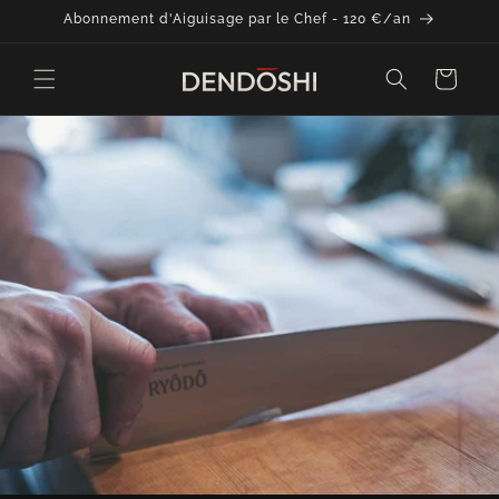
et
Abonnement d'Aiguisage par le Chef - 120 €/an
passer
au
contenu
Panier