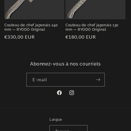
Couteau de chef japonais 240
Couteau de chef japonais 130
mm — RYODO Original
mm — RYODO Original
Prix
€330,00 EUR
Prix
€180,00 EUR
habituel
habituel
Abonnez-vous à nos courriels
E-mail
Facebook
Instagram
Langue