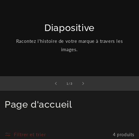
Diapositive
Racontez l'histoire de votre marque à travers les
images.
de
1
/
3
C
Page d'accueil
o
l
Filtrer et trier
4 produits