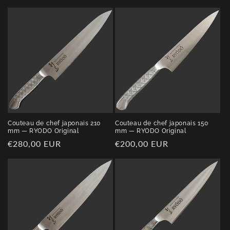
l
e
c
t
i
o
n
Couteau de chef japonais 210
Couteau de chef japonais 150
mm — RYODO Original
mm — RYODO Original
:
Prix
€280,00 EUR
Prix
€200,00 EUR
habituel
habituel