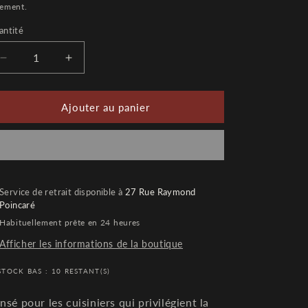
iement.
antité
antité
Réduire
Augmenter
la
la
quantité
quantité
de
de
Ajouter au panier
Couteau
Couteau
de
de
chef
chef
japonais
japonais
130
130
Service de retrait disponible à
mm
mm
27 Rue Raymond
Poincaré
—
—
RYODO
RYODO
Habituellement prête en 24 heures
Original
Original
Afficher les informations de la boutique
STOCK BAS : 10 RESTANT(S)
nsé pour les cuisiniers qui privilégient la