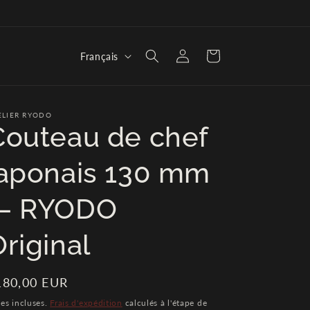
L
Connexion
Panier
Français
a
n
g
ELIER RYODO
Couteau de chef
u
e
japonais 130 mm
— RYODO
riginal
ix
180,00 EUR
bituel
es incluses.
Frais d'expédition
calculés à l'étape de