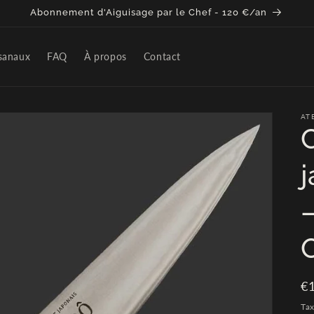
Abonnement d'Aiguisage par le Chef - 120 €/an
sanaux
FAQ
À propos
Contact
AT
O
Pr
€
ha
Tax