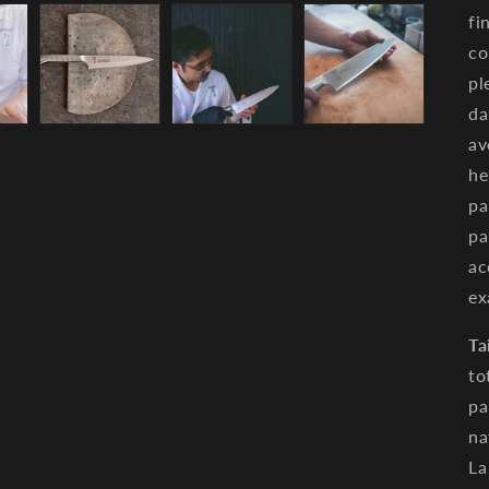
fi
co
pl
da
av
he
pa
pa
ac
ex
Ta
to
pa
na
La