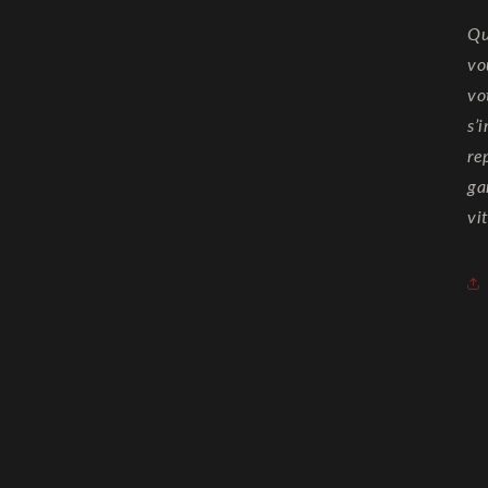
Qu
vo
vo
s’
re
ga
vi